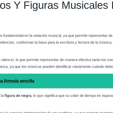
ios Y Figuras Musicales
 fundamental en la notación musical, ya que permite representar de 
 silencios, conforman la base para la escritura y lectura de la música
un silencio, lo que permite representar de manera efectiva tanto los 
a música, ya que los músicos pueden identificar claramente cuándo de
a fórmula sencilla
 la
figura de negra
, lo que significa que su valor de tiempo es equi
ara la correcta interpretación de una partitura, ya que permite manten