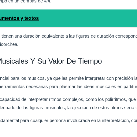
empo en un compás de 4/4.
cumentos y textos
tienen una duración equivalente a las figuras de duración correspon
icorchea.
Musicales Y Su Valor De Tiempo
cial para los músicos, ya que les permite interpretar con precisión l
herramientas necesarias para plasmar las ideas musicales en partitu
capacidad de interpretar ritmos complejos, como los polirritmos, que 
uado de las figuras musicales, la ejecución de estos ritmos sería c
ndamental para cualquier persona involucrada en la interpretación, co