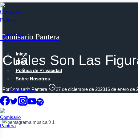
Saltar
al
contenido
Educación
Comisario Pantera
Inicio
Cuáles Son Las Figur
Blog
Política de Privacidad
Sobre Nosotros
Por
Comisario Pantera
27 de diciembre de 2023
16 de enero de 
CONTACTO
Comisario Pantera