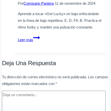
Por
Comisario Pantera
11 de noviembre de 2024
Aprende a tocar «Get Lucky» en bajo enfocándote
en la línea de bajo repetitiva: E, D, F#, B. Practica el
ritmo funky y mantén una pulsación constante.
Cómo
Leer más
puedo
tocar
«Get
Deja Una Respuesta
Lucky»
en
Tu dirección de correo electrónico no será publicada.
Los campos
bajo
obligatorios están marcados con
*
de
manera
sencilla