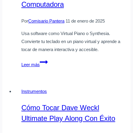
efectiva
Computadora
Por
Comisario Pantera
11 de enero de 2025
Usa software como Virtual Piano o Synthesia.
Convierte tu teclado en un piano virtual y aprende a
tocar de manera interactiva y accesible.
Cómo
Leer más
puedo
tocar
el
Instrumentos
piano
usando
Cómo Tocar Dave Weckl
solo
Ultimate Play Along Con Éxito
mi
teclado