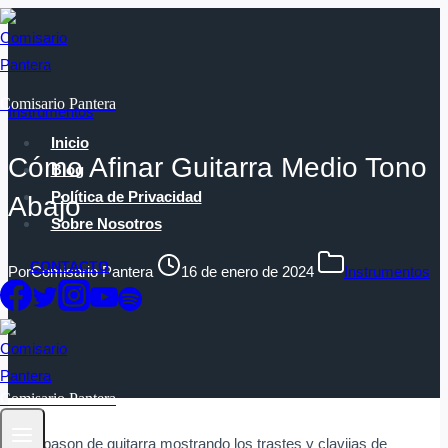
Saltar
al
contenido
Comisario Pantera
Instrumentos
Inicio
Cómo Afinar Guitarra Medio Tono
Blog
Política de Privacidad
Abajo
Sobre Nosotros
CONTACTO
Por
Comisario Pantera
16 de enero de 2024
Instrumentos
Comisario Pantera