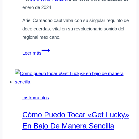
enero de 2024
Ariel Camacho cautivaba con su singular requinto de
doce cuerdas, vital en su revolucionario sonido del
regional mexicano.
Qué
Leer más
tipo
de
requinto
usaba
Ariel
Instrumentos
Camacho
Cómo Puedo Tocar «Get Lucky»
En Bajo De Manera Sencilla