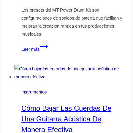
Los presets del MT Power Drum Kit son
configuraciones de sonidos de batería que facilitan y
mejoran la creación rítmica en tus producciones
musicales.
Qué
Leer más
son
los
presets
del
MT
Instrumentos
Power
Drum
Cómo Bajar Las Cuerdas De
Kit
Una Guitarra Acústica De
y
cómo
Manera Efectiva