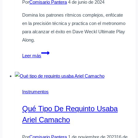
de
Por
Comisario Pantera
4 de junio de 2024
computadora
Domina los patrones rítmicos complejos, enfócate
en la precisión técnica y practica con el metronomo
para alcanzar el éxito en Dave Weckl Ultimate Play
Along.
Cómo
Leer más
tocar
Dave
Weckl
Ultimate
Instrumentos
Play
Along
Qué Tipo De Requinto Usaba
con
Ariel Camacho
éxito
Por
Comisario Pantera
1 de noviembre de 2023
16 de