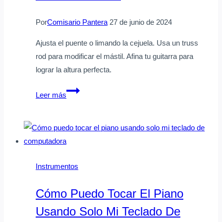
usarlos
Por
Comisario Pantera
27 de junio de 2024
Ajusta el puente o limando la cejuela. Usa un truss
rod para modificar el mástil. Afina tu guitarra para
lograr la altura perfecta.
Cómo
Leer más
bajar
las
cuerdas
de
una
Instrumentos
guitarra
acústica
Cómo Puedo Tocar El Piano
de
Usando Solo Mi Teclado De
manera