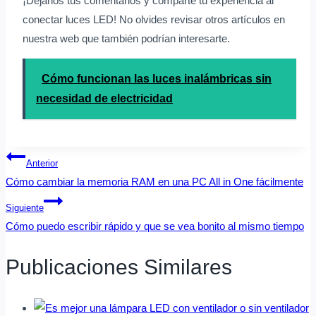
¡Déjanos tus comentarios y comparte tu experiencia al
conectar luces LED! No olvides revisar otros artículos en
nuestra web que también podrían interesarte.
Cómo funcionan las luces inalámbricas sin
necesidad de electricidad
Navegación
Anterior
De
Cómo cambiar la memoria RAM en una PC All in One fácilmente
Entradas
Siguiente
Cómo puedo escribir rápido y que se vea bonito al mismo tiempo
Publicaciones Similares