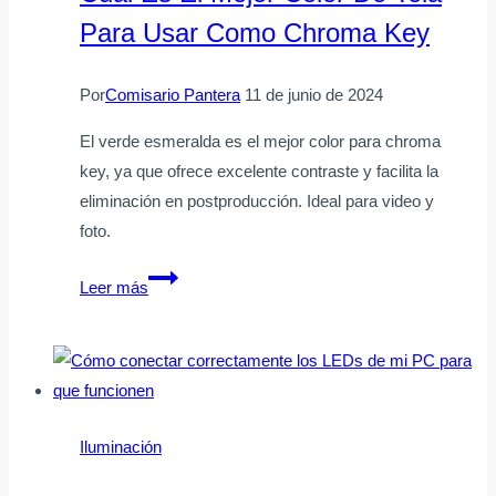
para
Para Usar Como Chroma Key
tu
hogar
o
Por
Comisario Pantera
11 de junio de 2024
negocio
El verde esmeralda es el mejor color para chroma
key, ya que ofrece excelente contraste y facilita la
eliminación en postproducción. Ideal para video y
foto.
Cuál
Leer más
es
el
mejor
color
de
Iluminación
tela
para