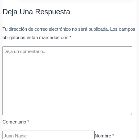
LED
Deja Una Respuesta
cuadrados
para
Tu dirección de correo electrónico no será publicada.
Los campos
auto
obligatorios están marcados con
*
de
buena
calidad
Comentario
*
Nombre
*