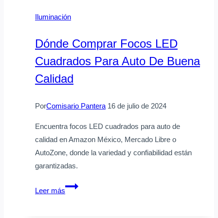
la
Iluminación
lámpara
LED
Dónde Comprar Focos LED
en
Cuadrados Para Auto De Buena
lugar
de
Calidad
apagarse
Por
Comisario Pantera
16 de julio de 2024
Encuentra focos LED cuadrados para auto de
calidad en Amazon México, Mercado Libre o
AutoZone, donde la variedad y confiabilidad están
garantizadas.
Dónde
Leer más
comprar
focos