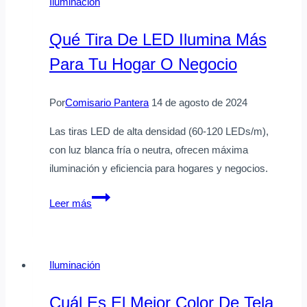
Iluminación
con
ventilador
Qué Tira De LED Ilumina Más
o
Para Tu Hogar O Negocio
sin
ventilador
Por
Comisario Pantera
14 de agosto de 2024
Las tiras LED de alta densidad (60-120 LEDs/m),
con luz blanca fría o neutra, ofrecen máxima
iluminación y eficiencia para hogares y negocios.
Qué
Leer más
tira
de
LED
Iluminación
ilumina
más
Cuál Es El Mejor Color De Tela