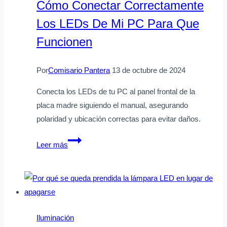
Cómo Conectar Correctamente
usar
Los LEDs De Mi PC Para Que
como
chroma
Funcionen
key
Por
Comisario Pantera
13 de octubre de 2024
Conecta los LEDs de tu PC al panel frontal de la
placa madre siguiendo el manual, asegurando
polaridad y ubicación correctas para evitar daños.
Cómo
Leer más
conectar
correctamente
los
LEDs
de
Iluminación
mi