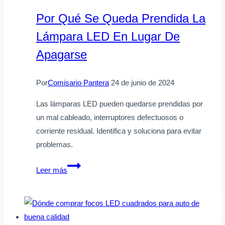
PC
Por Qué Se Queda Prendida La
para
Lámpara LED En Lugar De
que
funcionen
Apagarse
Por
Comisario Pantera
24 de junio de 2024
Las lámparas LED pueden quedarse prendidas por
un mal cableado, interruptores defectuosos o
corriente residual. Identifica y soluciona para evitar
problemas.
Por
Leer más
qué
se
queda
prendida