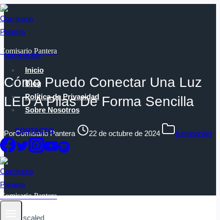
Saltar
al
contenido
Comisario Pantera
Iluminación
Inicio
Cómo Puedo Conectar Una Luz
Blog
Política de Privacidad
LED A Pilas De Forma Sencilla
Sobre Nosotros
CONTACTO
Por
Comisario Pantera
22 de octubre de 2024
Iluminación
Comisario Pantera